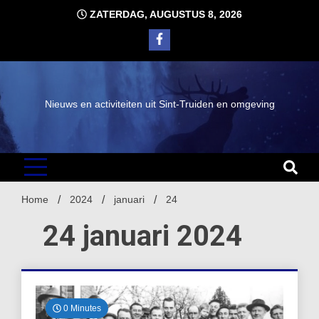
Ga
ZATERDAG, AUGUSTUS 8, 2026
naar
de
inhoud
Nieuws en activiteiten uit Sint-Truiden en omgeving
Home
2024
januari
24
24 januari 2024
0 Minutes