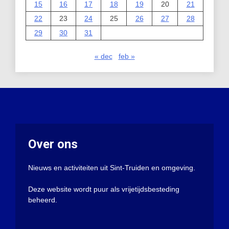
15
16
17
18
19
20
21
22
23
24
25
26
27
28
29
30
31
« dec
feb »
Over ons
Nieuws en activiteiten uit Sint-Truiden en omgeving.
Deze website wordt puur als vrijetijdsbesteding
beheerd.