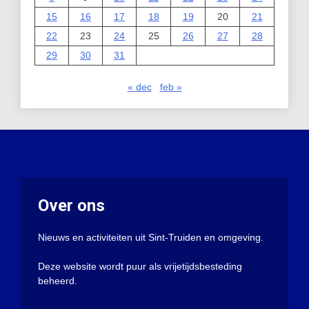
15
16
17
18
19
20
21
22
23
24
25
26
27
28
29
30
31
« dec
feb »
Over ons
Nieuws en activiteiten uit Sint-Truiden en omgeving.
Deze website wordt puur als vrijetijdsbesteding
beheerd.