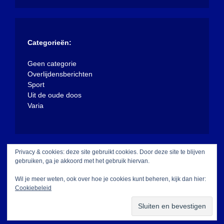
Categorieën:
Geen categorie
Overlijdensberichten
Sport
Uit de oude doos
Varia
Privacy & cookies: deze site gebruikt cookies. Door deze site te blijven
gebruiken, ga je akkoord met het gebruik hiervan.
Wil je meer weten, ook over hoe je cookies kunt beheren, kijk dan hier:
Cookiebeleid
Met trots aangedreven door WordPress
|
Thema:
XposeNews door
WalkerWP
.