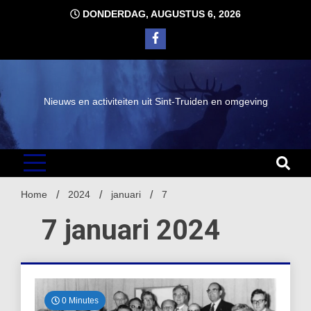
Ga
DONDERDAG, AUGUSTUS 6, 2026
naar
de
inhoud
Nieuws en activiteiten uit Sint-Truiden en omgeving
Home
2024
januari
7
7 januari 2024
0 Minutes