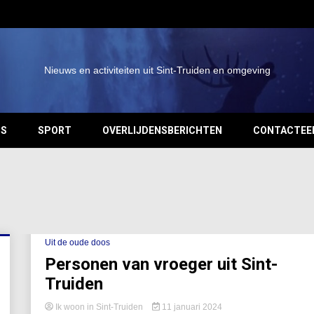
Nieuws en activiteiten uit Sint-Truiden en omgeving
OS
SPORT
OVERLIJDENSBERICHTEN
CONTACTEE
Uit de oude doos
Personen van vroeger uit Sint-
Truiden
Ik woon in Sint-Truiden
11 januari 2024