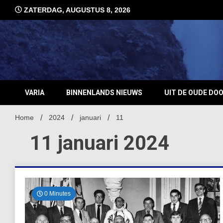
Ga
ZATERDAG, AUGUSTUS 8, 2026
naar
de
inhoud
VARIA
BINNENLANDS NIEUWS
UIT DE OUDE DO
Home
2024
januari
11
11 januari 2024
0 Minutes