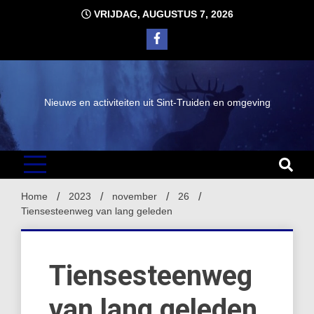
Ga
VRIJDAG, AUGUSTUS 7, 2026
naar
de
inhoud
Nieuws en activiteiten uit Sint-Truiden en omgeving
Home
2023
november
26
Tiensesteenweg van lang geleden
Tiensesteenweg
van lang geleden