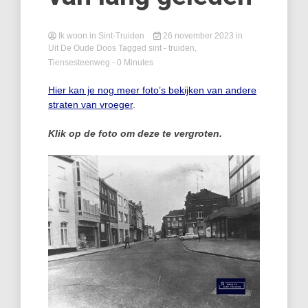
Ik woon in Sint-Truiden
26 november 2023
in
Uit De Oude Doos
Tagged
sint - truiden
,
Tiensesteenweg
- 0 Minutes
Hier kan je nog meer foto’s bekijken van andere
straten van vroeger
.
Klik op de foto om deze te vergroten.