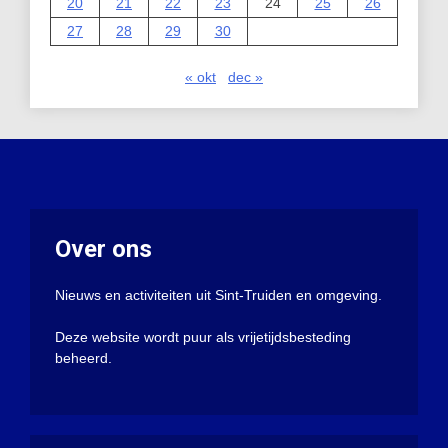
20
21
22
23
24
25
26
27
28
29
30
« okt
dec »
Over ons
Nieuws en activiteiten uit Sint-Truiden en omgeving.
Deze website wordt puur als vrijetijdsbesteding
beheerd.