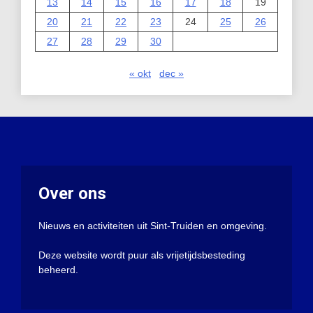
13
14
15
16
17
18
19
20
21
22
23
24
25
26
27
28
29
30
« okt
dec »
Over ons
Nieuws en activiteiten uit Sint-Truiden en omgeving.
Deze website wordt puur als vrijetijdsbesteding
beheerd.