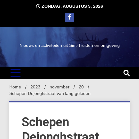
Ga
ZONDAG, AUGUSTUS 9, 2026
naar
de
inhoud
Nieuws en activiteiten uit Sint-Truiden en omgeving
Home
2023
november
20
Schepen Dejonghstraat van lang geleden
Schepen
Dejonghstraat