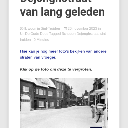
van lang geleden
Ik woon in Sint-Truiden
20 november 2023
in
Uit De Oude Doos
Tagged
Schepen Dejonghstraat
,
sint -
truiden
- 0 Minutes
Hier kan je nog meer foto’s bekijken van andere
straten van vroeger
.
Klik op de foto om deze te vergroten.