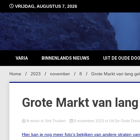
Ga
VRIJDAG, AUGUSTUS 7, 2026
naar
de
inhoud
VARIA
BINNENLANDS NIEUWS
UIT DE OUDE DO
Home
2023
november
8
Grote Markt van lang ge
Grote Markt van lang
Ik woon in Sint-Truiden
8 november 2023
in
Uit De Oude Doos
Hier kan je nog meer foto’s bekijken van andere straten va