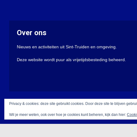
Over ons
Nieuws en activiteiten uit Sint-Truiden en omgeving.
Deze website wordt puur als vrijetijdsbesteding beheerd.
Privacy & cookies: deze site gebruikt cookies. Door deze site te blijven gebru
Wil je meer weten, ook over hoe je cookies kunt beheren, kijk dan hier:
Cooki
Met