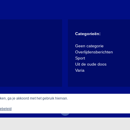
Categorieën:
Geen categorie
Overlijdensberichten
Sport
Uit de oude doos
Varia
iken, ga je akkoord met het gebruik hiervan.
ebeleid
 trots aangedreven door WordPress
|
Thema: XposeNews door
Walke