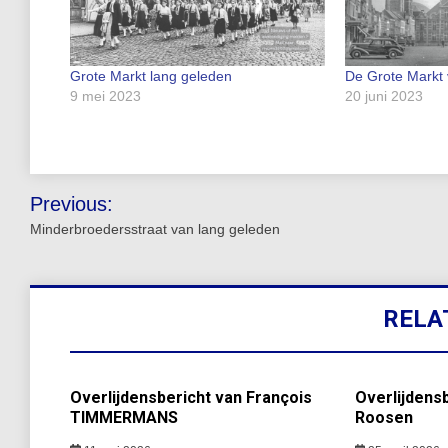
Grote Markt lang geleden
De Grote Markt 
9 mei 2023
20 juni 2023
Bericht
Previous:
navigatie
Minderbroedersstraat van lang geleden
RELA
Overlijdensbericht van François
Overlijdensb
TIMMERMANS
Roosen