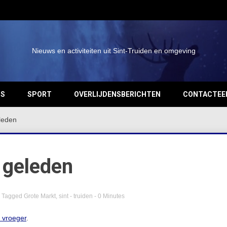
Nieuws en activiteiten uit Sint-Truiden en omgeving
OS
SPORT
OVERLIJDENSBERICHTEN
CONTACTEE
leden
 geleden
Tagged
Grote Markt
,
sint - truiden
- 0 Minutes
n vroeger
.