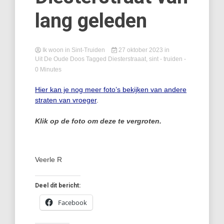
lang geleden
Ik woon in Sint-Truiden
27 oktober 2023
in
Uit De Oude Doos
Tagged
Diesterstraaat
,
sint - truiden
-
0 Minutes
Hier kan je nog meer foto’s bekijken van andere
straten van vroeger
.
Klik op de foto om deze te vergroten.
Veerle R
Deel dit bericht:
Facebook