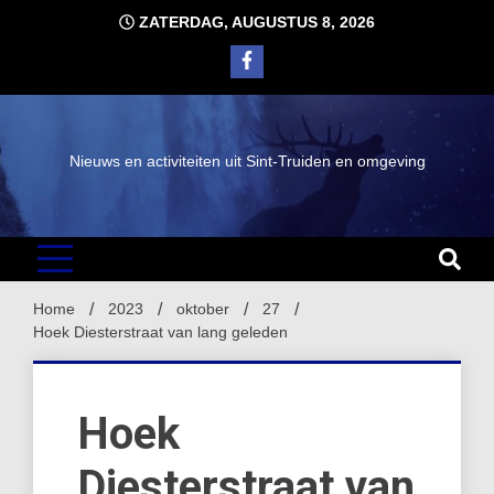
Ga
ZATERDAG, AUGUSTUS 8, 2026
naar
de
inhoud
Nieuws en activiteiten uit Sint-Truiden en omgeving
Home
2023
oktober
27
Hoek Diesterstraat van lang geleden
Hoek
Diesterstraat van