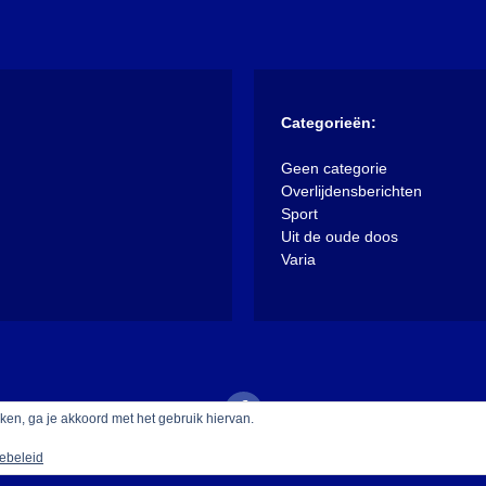
Categorieën:
Geen categorie
Overlijdensberichten
Sport
Uit de oude doos
Varia
iken, ga je akkoord met het gebruik hiervan.
ebeleid
 trots aangedreven door WordPress
|
Thema: XposeNews door
Walke