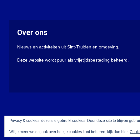
Over ons
Nieuws en activiteiten uit Sint-Truiden en omgeving.
Deze website wordt puur als vrijetijdsbesteding beheerd.
Privacy & cookies: deze site gebruikt cookies. Door deze site te blijven gebru
Wil je meer weten, ook over hoe je cookies kunt beheren, kijk dan hier:
Cooki
Met