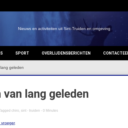
Nieuws en activiteiten uit Sint-Truiden en omgeving
OS
SPORT
OVERLIJDENSBERICHTEN
CONTACTEE
n lang geleden
n van lang geleden
Tagged
chiro
,
sint - truiden
- 0 Minutes
n vroeger
.