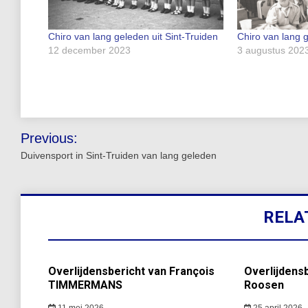
Chiro van lang geleden uit Sint-Truiden
Chiro van lang 
12 december 2023
3 augustus 202
Bericht
Previous:
navigatie
Duivensport in Sint-Truiden van lang geleden
RELA
Overlijdensbericht van François
Overlijdensb
TIMMERMANS
Roosen