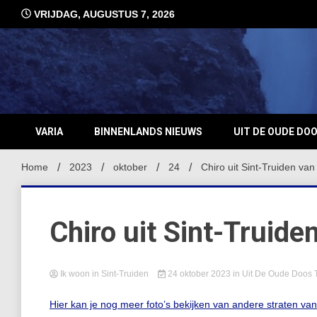
Ga
VRIJDAG, AUGUSTUS 7, 2026
naar
de
inhoud
VARIA
BINNENLANDS NIEUWS
UIT DE OUDE DO
Home
2023
oktober
24
Chiro uit Sint-Truiden va
Chiro uit Sint-Truide
Ik woon in Sint-Truiden
24 oktober 2023
in
Uit De Oude Doos
Hier kan je nog meer foto’s bekijken van andere straten va