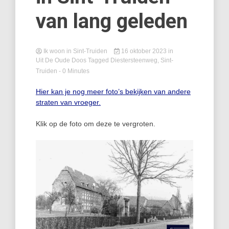
van lang geleden
Ik woon in Sint-Truiden
16 oktober 2023
in
Uit De Oude Doos
Tagged
Diestersteenweg
,
Sint-
Truiden
- 0 Minutes
Hier kan je nog meer foto’s bekijken van andere
straten van vroeger.
Klik op de foto om deze te vergroten.