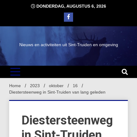
Ga
DONDERDAG, AUGUSTUS 6, 2026
naar
de
inhoud
Nieuws en activiteiten uit Sint-Truiden en omgeving
Home
2023
oktober
16
Diestersteenweg in Sint-Truiden van lang geleden
Diestersteenweg
in Sint-Truiden