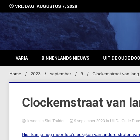
Ga
VRIJDAG, AUGUSTUS 7, 2026
naar
de
inhoud
VARIA
BINNENLANDS NIEUWS
UIT DE OUDE DO
Home
2023
september
9
Clockemstraat van lang
Clockemstraat van la
Ik woon in Sint-Truiden
9 september 2023
in
Uit De Oude Doo
Hier kan je nog meer foto’s bekijken van andere straten va