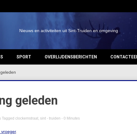
Nieuws en activiteiten uit Sint-Truiden en omgeving
OS
SPORT
OVERLIJDENSBERICHTEN
CONTACTEE
 geleden
ng geleden
s
Tagged
clockemstraat
,
sint - truiden
- 0 Minutes
n vroeger
.