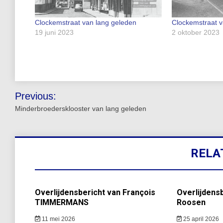
Clockemstraat van lang geleden
Clockemstraat v
19 juni 2023
2 oktober 2023
Bericht
Previous:
navigatie
Minderbroedersklooster van lang geleden
RELA
Overlijdensbericht van François
Overlijdensb
TIMMERMANS
Roosen
11 mei 2026
25 april 2026