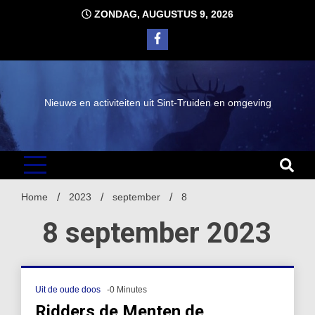
Ga
ZONDAG, AUGUSTUS 9, 2026
naar
de
inhoud
Nieuws en activiteiten uit Sint-Truiden en omgeving
Home
2023
september
8
8 september 2023
Uit de oude doos
-0 Minutes
Ridders de Menten de