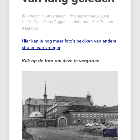
Ik woon in Sint-Truiden
9 september 2023
in
Uit De Oude Doos
Tagged
minderbroers
,
Sint-Truiden
-
0 Minutes
Hier kan je nog meer foto’s bekijken van andere
straten van vroeger
.
Klik op de foto om deze te vergroten.