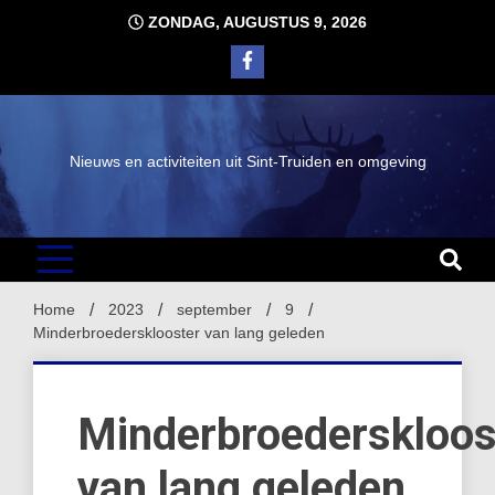
Ga
ZONDAG, AUGUSTUS 9, 2026
naar
de
inhoud
Nieuws en activiteiten uit Sint-Truiden en omgeving
Home
2023
september
9
Minderbroedersklooster van lang geleden
Minderbroederskloos
van lang geleden