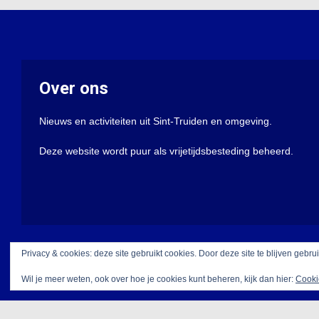
Over ons
Nieuws en activiteiten uit Sint-Truiden en omgeving.
Deze website wordt puur als vrijetijdsbesteding beheerd.
Privacy & cookies: deze site gebruikt cookies. Door deze site te blijven gebru
Wil je meer weten, ook over hoe je cookies kunt beheren, kijk dan hier:
Cooki
Met