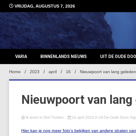
Ga
VRIJDAG, AUGUSTUS 7, 2026
naar
de
inhoud
VARIA
BINNENLANDS NIEUWS
UIT DE OUDE DO
Home
2023
april
16
Nieuwpoort van lang geleden
Nieuwpoort van lang
Ik woon in Sint-Truiden
16 april 2023
in
Uit De Oude Doos
Ta
Hier kan je nog meer foto’s bekijken van andere straten va