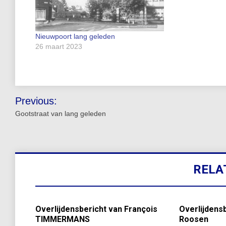
Nieuwpoort lang geleden
26 maart 2023
Bericht
Previous:
navigatie
Gootstraat van lang geleden
RELA
Overlijdensbericht van François
Overlijdensb
TIMMERMANS
Roosen