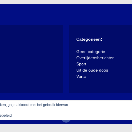
Categorieën:
Geen categorie
Overlijdensberichten
Sport
Uit de oude doos
Varia
iken, ga je akkoord met het gebruik hiervan.
ebeleid
 trots aangedreven door WordPress
|
Thema: XposeNews door
Walke