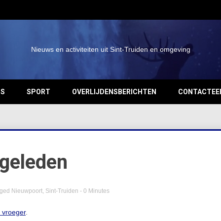
Nieuws en activiteiten uit Sint-Truiden en omgeving
OS
SPORT
OVERLIJDENSBERICHTEN
CONTACTEE
 geleden
gged
Nieuwpoort
,
Sint-Truiden
- 0 Minutes
n vroeger
.