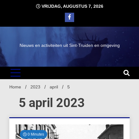
Ga
VRIJDAG, AUGUSTUS 7, 2026
naar
de
inhoud
Nieuws en activiteiten uit Sint-Truiden en omgeving
Home
2023
april
5
5 april 2023
0 Minutes