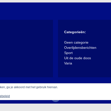
Categorieën:
Geen categorie
Overlijdensberichten
Sport
Uit de oude doos
Varia
iken, ga je akkoord met het gebruik hiervan.
ebeleid
 trots aangedreven door WordPress
|
Thema: XposeNews door
Walke