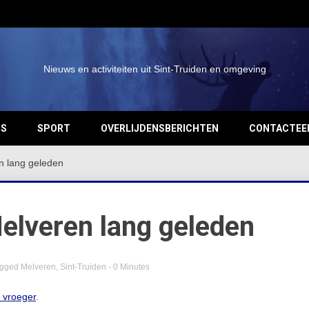
Nieuws en activiteiten uit Sint-Truiden en omgeving
OS
SPORT
OVERLIJDENSBERICHTEN
CONTACTEE
n lang geleden
elveren lang geleden
agged
Melveren
,
Sint-Truiden
- 0 Minutes
n vroeger
.