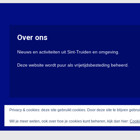
Over ons
Nieuws en activiteiten uit Sint-Truiden en omgeving.
Deze website wordt puur als vrijetijdsbesteding beheerd.
Privacy & cookies: deze site gebruikt cookies. Door deze site te blijven gebru
Wil je meer weten, ook over hoe je cookies kunt beheren, kijk dan hier:
Cooki
Met