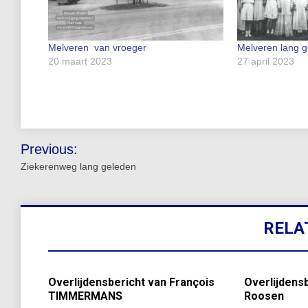
Melveren van vroeger
Melveren lang 
20 maart 2023
27 april 2023
Bericht
Previous:
navigatie
Ziekerenweg lang geleden
RELA
Overlijdensbericht van François
Overlijdensb
TIMMERMANS
Roosen