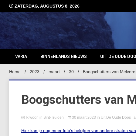
Ga
ZATERDAG, AUGUSTUS 8, 2026
naar
de
inhoud
VARIA
BINNENLANDS NIEUWS
UIT DE OUDE DO
Home
2023
maart
30
Boogschutters van Melvere
Boogschutters van M
Ik woon in Sint-Truiden
30 maart 2023
in
Uit De Oude Doos
T
Hier kan je nog meer foto’s bekijken van andere straten va