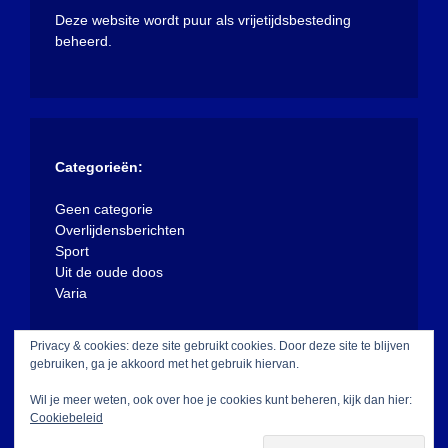
Deze website wordt puur als vrijetijdsbesteding
beheerd.
Categorieën:
Geen categorie
Overlijdensberichten
Sport
Uit de oude doos
Varia
Privacy & cookies: deze site gebruikt cookies. Door deze site te blijven
gebruiken, ga je akkoord met het gebruik hiervan.
Wil je meer weten, ook over hoe je cookies kunt beheren, kijk dan hier:
Cookiebeleid