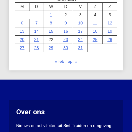
M
D
W
D
V
Z
Z
1
2
3
4
5
6
7
8
9
10
11
12
13
14
15
16
17
18
19
20
21
22
23
24
25
26
27
28
29
30
31
« feb
apr »
Over ons
Nieuws en activiteiten uit Sint-Truiden en omgeving.