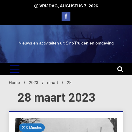
Ga
VRIJDAG, AUGUSTUS 7, 2026
naar
de
inhoud
Nieuws en activiteiten uit Sint-Truiden en omgeving
Home
2023
maart
28
28 maart 2023
0 Minutes