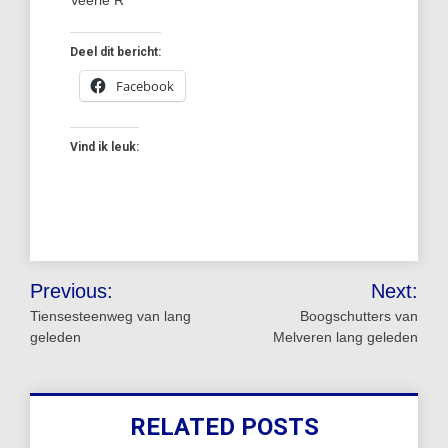
Veerle R
Deel dit bericht:
Facebook
Vind ik leuk:
Bericht
Previous:
Next:
navigatie
Tiensesteenweg van lang
Boogschutters van
geleden
Melveren lang geleden
RELATED POSTS