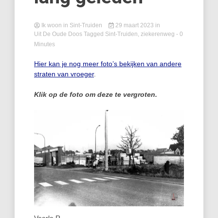
Ik woon in Sint-Truiden
29 maart 2023
in
Uit De Oude Doos
Tagged
Sint-Truiden
,
ziekerenweg
- 0
Minutes
Hier kan je nog meer foto’s bekijken van andere
straten van vroeger
.
Klik op de foto om deze te vergroten.