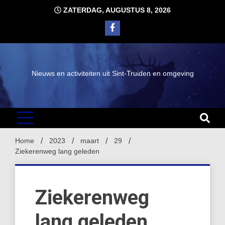
Ga
ZATERDAG, AUGUSTUS 8, 2026
naar
de
inhoud
Nieuws en activiteiten uit Sint-Truiden en omgeving
Home
2023
maart
29
Ziekerenweg lang geleden
Ziekerenweg
lang geleden