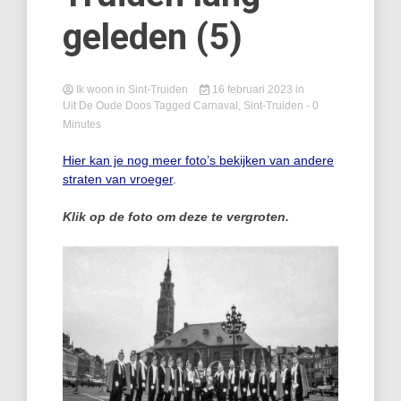
geleden (5)
Ik woon in Sint-Truiden
16 februari 2023
in
Uit De Oude Doos
Tagged
Carnaval
,
Sint-Truiden
- 0
Minutes
Hier kan je nog meer foto’s bekijken van andere
straten van vroeger
.
Klik op de foto om deze te vergroten.