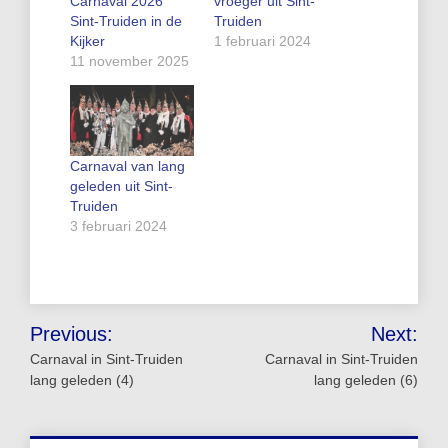
Carnaval 2026
vroeger uit Sint-
Sint-Truiden in de
Truiden
Kijker
1 februari 2024
11 november 2025
Carnaval van lang
geleden uit Sint-
Truiden
3 februari 2024
Bericht
Previous:
Next:
navigatie
Carnaval in Sint-Truiden
Carnaval in Sint-Truiden
lang geleden (4)
lang geleden (6)