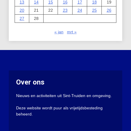
13
14
15
16
17
18
19
20
21
22
23
24
25
26
27
28
« jan
mrt »
Over ons
Nieuws en activiteiten uit Sint-Truiden en omgeving.
Deze website wordt puur als vrijetijdsbesteding
beheerd.