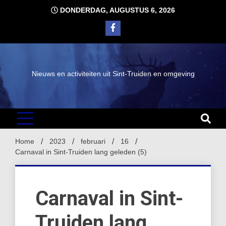
Ga
DONDERDAG, AUGUSTUS 6, 2026
naar
de
inhoud
Nieuws en activiteiten uit Sint-Truiden en omgeving
Home
2023
februari
16
Carnaval in Sint-Truiden lang geleden (5)
Carnaval in Sint-
Truiden lang