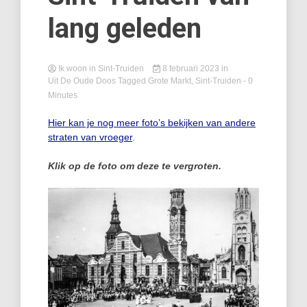
lang geleden
Ik woon in Sint-Truiden
8 februari 2023
in
Uit De Oude Doos
Tagged
Grote Markt
,
Sint-Truiden
- 0
Minutes
Hier kan je nog meer foto’s bekijken van andere
straten van vroeger
.
Klik op de foto om deze te vergroten.