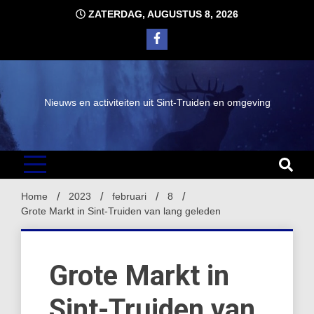
Ga
ZATERDAG, AUGUSTUS 8, 2026
naar
de
inhoud
Nieuws en activiteiten uit Sint-Truiden en omgeving
Home
2023
februari
8
Grote Markt in Sint-Truiden van lang geleden
Grote Markt in
Sint-Truiden van