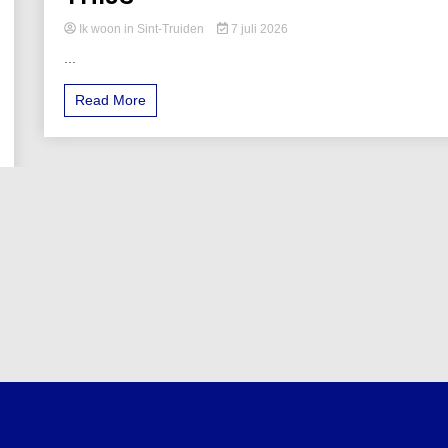
Ik woon in Sint-Truiden
7 juli 2026
...
Read More