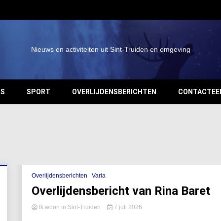
Nieuws en activiteiten uit Sint-Truiden en omgeving
OS
SPORT
OVERLIJDENSBERICHTEN
CONTACTEE
Overlijdensberichten
Varia
Overlijdensbericht van Rina Baret
Ik woon in Sint-Truiden
7 juli 2026