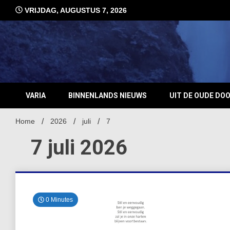
Ga
VRIJDAG, AUGUSTUS 7, 2026
naar
de
inhoud
VARIA
BINNENLANDS NIEUWS
UIT DE OUDE DO
Home
2026
juli
7
7 juli 2026
0 Minutes