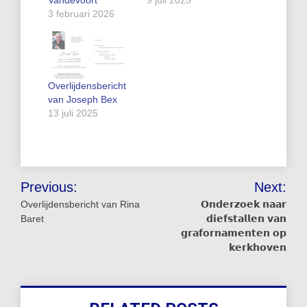
3 februari 2026
Overlijdensbericht
van Joseph Bex
13 juli 2025
Bericht
Previous:
Next:
navigatie
Overlijdensbericht van Rina
𝗢𝗻𝗱𝗲𝗿𝘇𝗼𝗲𝗸 𝗻𝗮𝗮𝗿
Baret
𝗱𝗶𝗲𝗳𝘀𝘁𝗮𝗹𝗹𝗲𝗻 𝘃𝗮𝗻
𝗴𝗿𝗮𝗳𝗼𝗿𝗻𝗮𝗺𝗲𝗻𝘁𝗲𝗻 𝗼𝗽
𝗸𝗲𝗿𝗸𝗵𝗼𝘃𝗲𝗻