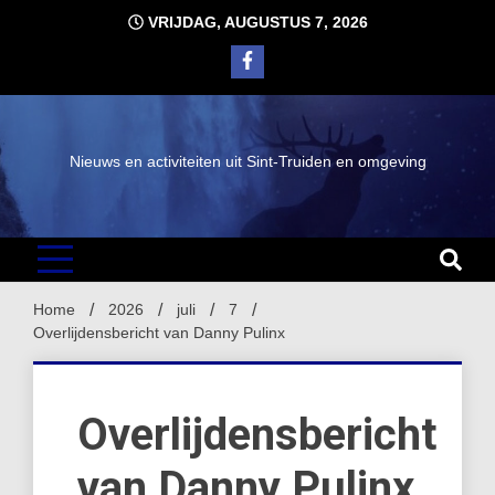
Ga
VRIJDAG, AUGUSTUS 7, 2026
naar
de
inhoud
Nieuws en activiteiten uit Sint-Truiden en omgeving
Home
2026
juli
7
Overlijdensbericht van Danny Pulinx
Overlijdensbericht
van Danny Pulinx