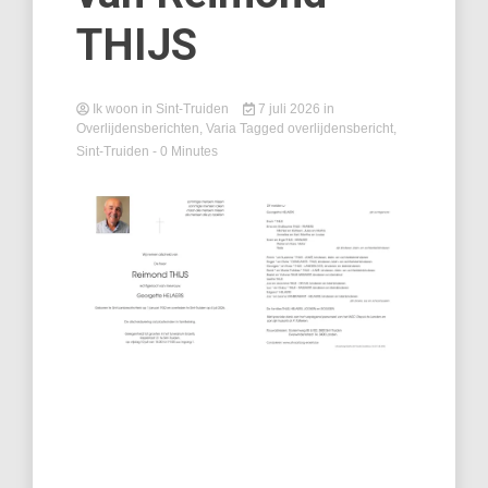
THIJS
Ik woon in Sint-Truiden
7 juli 2026
in
Overlijdensberichten
,
Varia
Tagged
overlijdensbericht
,
Sint-Truiden
- 0 Minutes