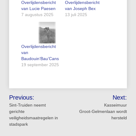
Overlijdensbericht
Overlijdensbericht
van Lucie Paesen
van Joseph Bex
7 augustus 2025
13 juli 2025
Overlijdensbericht
van
Baudouin‘Bau’Cans
19 september 2025
Bericht
Previous:
Next:
navigatie
Sint‑Truiden neemt
Kasseimuur
gerichte
Groot‑Gelmenlaan wordt
veiligheidsmaatregelen in
hersteld
stadspark