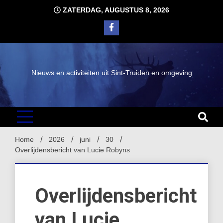
Ga
ZATERDAG, AUGUSTUS 8, 2026
naar
de
inhoud
Nieuws en activiteiten uit Sint-Truiden en omgeving
Home
2026
juni
30
Overlijdensbericht van Lucie Robyns
Overlijdensbericht
van Lucie