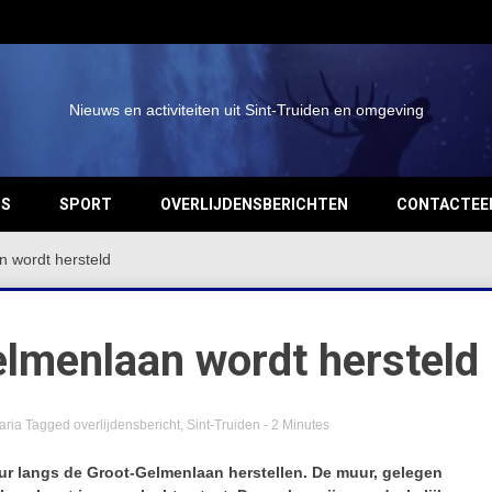
Nieuws en activiteiten uit Sint-Truiden en omgeving
OS
SPORT
OVERLIJDENSBERICHTEN
CONTACTEE
 wordt hersteld
lmenlaan wordt hersteld
aria
Tagged
overlijdensbericht
,
Sint-Truiden
- 2 Minutes
uur langs de Groot‑Gelmenlaan herstellen. De muur, gelegen