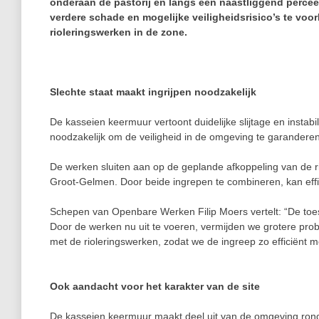
onderaan de pastorij en langs een naastliggend perceel,
verdere schade en mogelijke veiligheidsrisico’s te v
rioleringswerken in de zone.
Slechte staat maakt ingrijpen noodzakelijk
De kasseien keermuur vertoont duidelijke slijtage en instabil
noodzakelijk om de veiligheid in de omgeving te garandere
De werken sluiten aan op de geplande afkoppeling van de ri
Groot‑Gelmen. Door beide ingrepen te combineren, kan effic
Schepen van Openbare Werken Filip Moers vertelt: “De toes
Door de werken nu uit te voeren, vermijden we grotere pro
met de rioleringswerken, zodat we de ingreep zo efficiënt m
Ook aandacht voor het karakter van de site
De kasseien keermuur maakt deel uit van de omgeving rond d