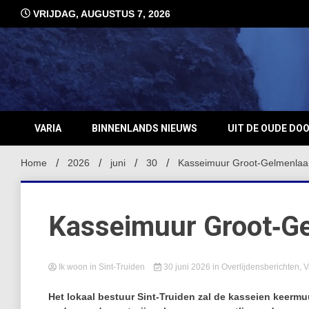
Ga
VRIJDAG, AUGUSTUS 7, 2026
naar
de
inhoud
VARIA
BINNENLANDS NIEUWS
UIT DE OUDE DO
Home
2026
juni
30
Kasseimuur Groot‑Gelmenlaan
Kasseimuur Groot‑Ge
Ik woon in Sint-Truiden
30 juni 2026
in
Overlijdensberichten
,
V
Het lokaal bestuur Sint‑Truiden zal de kasseien keerm