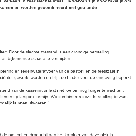
 verkeert in zeer slechte staat. De werken zijn noodzakelijk om
oorkomen en worden gecombineerd met geplande
iteit. Door de slechte toestand is een grondige herstelling
n en bijkomende schade te vermijden.
olering en regenwaterafvoer van de pastorij en de feestzaal in
iënter gewerkt worden en blijft de hinder voor de omgeving beperkt.
tand van de kasseimuur laat niet toe om nog langer te wachten.
blemen op langere termijn. We combineren deze herstelling bewust
ogelijk kunnen uitvoeren.”
e pastorij en draagt bij aan het karakter van deze plek in