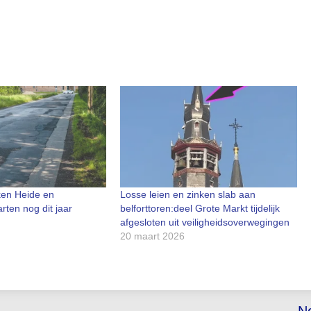
ken Heide en
Losse leien en zinken slab aan
arten nog dit jaar
belforttoren:deel Grote Markt tijdelijk
afgesloten uit veiligheidsoverwegingen
20 maart 2026
N