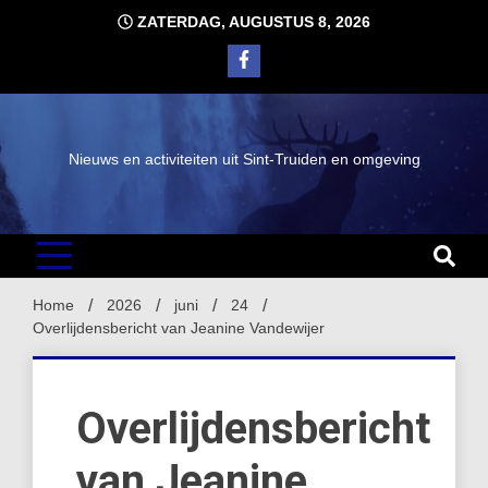
Ga
ZATERDAG, AUGUSTUS 8, 2026
naar
de
inhoud
Nieuws en activiteiten uit Sint-Truiden en omgeving
Home
2026
juni
24
Overlijdensbericht van Jeanine Vandewijer
Overlijdensbericht
van Jeanine