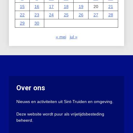
15
16
17
18
19
20
21
22
23
24
25
26
27
28
29
30
« mei
jul »
Over ons
Nieuws en activiteiten uit Sint-Truiden en omgeving.
Deze website wordt puur als vrijetijdsbesteding
beheerd.