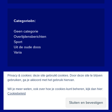
Categorieën:
Geen categorie
Overlijdensberichten
Sport
Uit de oude doos
Varia
Privacy & cookies: deze site gebruikt cookies. Door deze site te blijven
gebruiken, ga je akkoord met het gebruik hiervan.
Wil je meer weten, ook over hoe je cookies kunt beheren, kijk dan hier:
Cookiebeleid
Met trots aangedreven door WordPress
|
Thema:
XposeNews door
WalkerWP
.