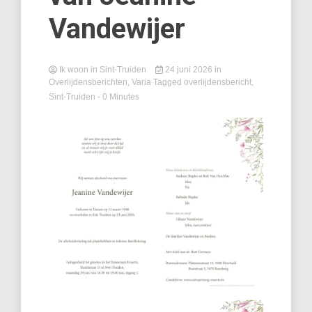
Vandewijer
Ik woon in Sint-Truiden
24 juni 2026
in
Overlijdensberichten
,
Varia
Tagged
overlijdensbericht
,
Sint-Truiden
- 0 Minutes