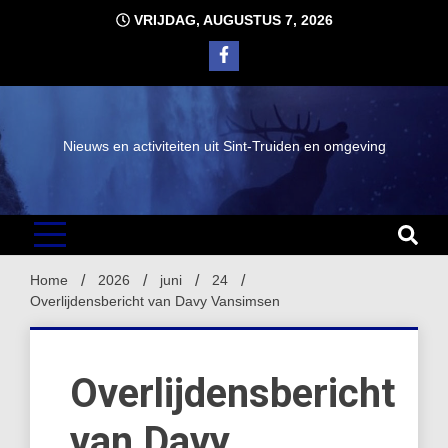
Ga
VRIJDAG, AUGUSTUS 7, 2026
naar
de
inhoud
Nieuws en activiteiten uit Sint-Truiden en omgeving
Home
2026
juni
24
Overlijdensbericht van Davy Vansimsen
Overlijdensbericht
van Davy