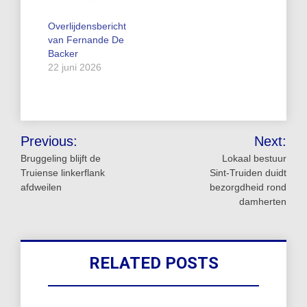
Overlijdensbericht
van Fernande De
Backer
22 juni 2026
Bericht
Previous:
Next:
navigatie
Bruggeling blijft de
Lokaal bestuur
Truiense linkerflank
Sint‑Truiden duidt
afdweilen
bezorgdheid rond
damherten
RELATED POSTS