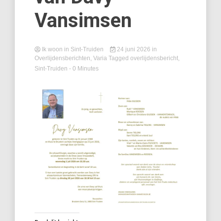
Vansimsen
Ik woon in Sint-Truiden
24 juni 2026
in
Overlijdensberichten
,
Varia
Tagged
overlijdensbericht
,
Sint-Truiden
- 0 Minutes