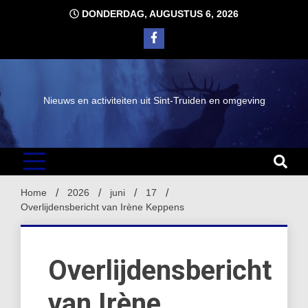
Ga
DONDERDAG, AUGUSTUS 6, 2026
naar
de
inhoud
Nieuws en activiteiten uit Sint-Truiden en omgeving
Home
2026
juni
17
Overlijdensbericht van Irène Keppens
Overlijdensbericht
van Irène