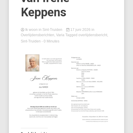
Keppens
Ik woon in Sint-Truiden
17 juni 2026
in
Overlijdensberichten
,
Varia
Tagged
overlijdensbericht
,
Sint-Truiden
- 0 Minutes