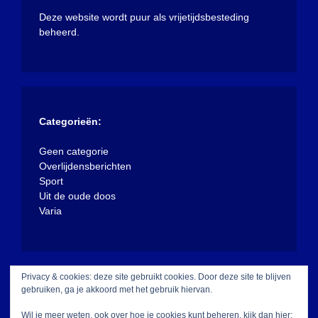
Deze website wordt puur als vrijetijdsbesteding
beheerd.
Categorieën:
Geen categorie
Overlijdensberichten
Sport
Uit de oude doos
Varia
Privacy & cookies: deze site gebruikt cookies. Door deze site te blijven
gebruiken, ga je akkoord met het gebruik hiervan.
Wil je meer weten, ook over hoe je cookies kunt beheren, kijk dan hier: