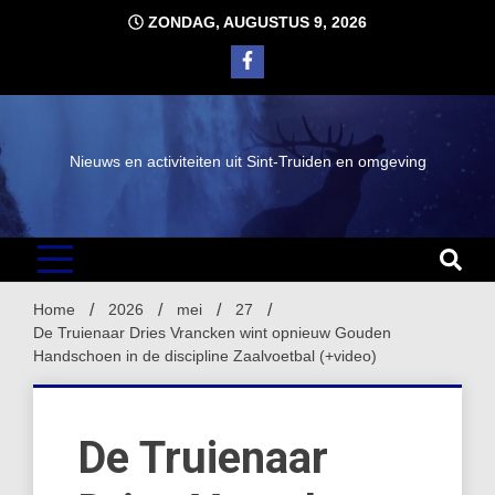
Ga
ZONDAG, AUGUSTUS 9, 2026
naar
de
inhoud
Nieuws en activiteiten uit Sint-Truiden en omgeving
Home
2026
mei
27
De Truienaar Dries Vrancken wint opnieuw Gouden
Handschoen in de discipline Zaalvoetbal (+video)
De Truienaar