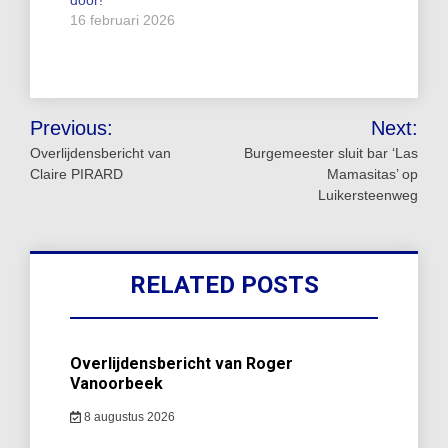
door!
16 februari 2026
Bericht
Previous:
Next:
navigatie
Overlijdensbericht van
Burgemeester sluit bar ‘Las
Claire PIRARD
Mamasitas’ op
Luikersteenweg
RELATED POSTS
Overlijdensbericht van Roger
Vanoorbeek
8 augustus 2026