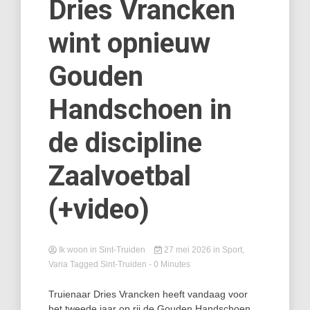
Dries Vrancken
wint opnieuw
Gouden
Handschoen in
de discipline
Zaalvoetbal
(+video)
Ik woon in Sint-Truiden
27 mei 2026
in
Sport
,
Varia
Tagged
Sint-Truiden
- 0 Minutes
Truienaar Dries Vrancken heeft vandaag voor
het tweede jaar op rij de Gouden Handschoen