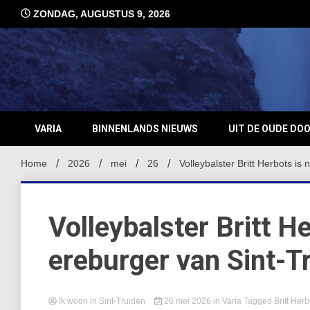
Ga
ZONDAG, AUGUSTUS 9, 2026
naar
de
inhoud
VARIA
BINNENLANDS NIEUWS
UIT DE OUDE DO
Home
2026
mei
26
Volleybalster Britt Herbots is
Volleybalster Britt H
ereburger van Sint-T
Ik woon in Sint-Truiden
26 mei 2026
in
Varia
Tagged
Britt Herb