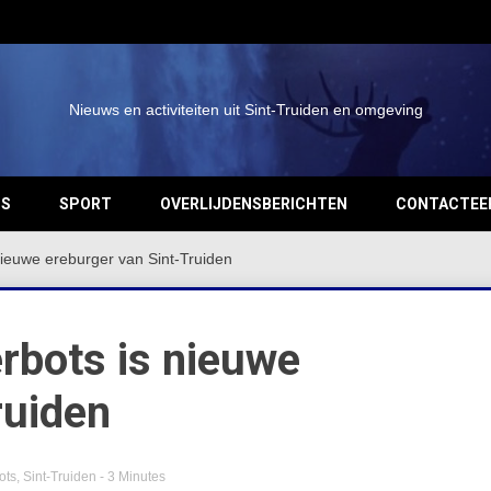
Nieuws en activiteiten uit Sint-Truiden en omgeving
OS
SPORT
OVERLIJDENSBERICHTEN
CONTACTEE
 nieuwe ereburger van Sint-Truiden
erbots is nieuwe
ruiden
ots
,
Sint-Truiden
- 3 Minutes