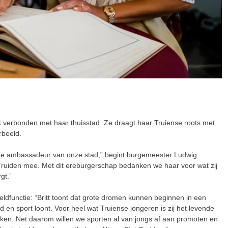
erk verbonden met haar thuisstad. Ze draagt haar Truiense roots met
rbeeld.
 warme ambassadeur van onze stad,” begint burgemeester Ludwig
Truiden mee. Met dit ereburgerschap bedanken we haar voor wat zij
gt.”
dfunctie: “Britt toont dat grote dromen kunnen beginnen in een
d en sport loont. Voor heel wat Truiense jongeren is zij het levende
reiken. Net daarom willen we sporten al van jongs af aan promoten en