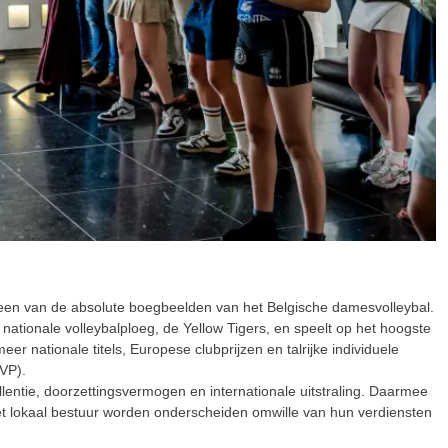
t een van de absolute boegbeelden van het Belgische damesvolleybal.
 nationale volleybalploeg, de Yellow Tigers, en speelt op het hoogste
r nationale titels, Europese clubprijzen en talrijke individuele
VP).
llentie, doorzettingsvermogen en internationale uitstraling. Daarmee
r het lokaal bestuur worden onderscheiden omwille van hun verdiensten