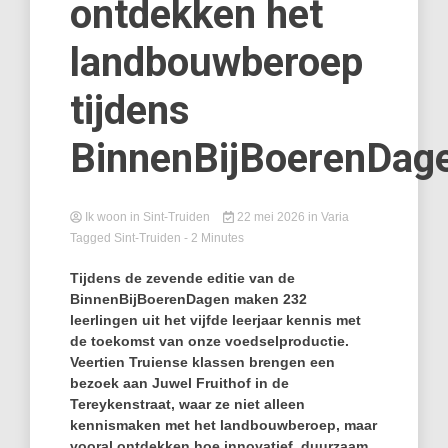
ontdekken het
landbouwberoep
tijdens
BinnenBijBoerenDag
Ik woon in Sint-Truiden
22 mei 2026
in
Varia
Tagged
Sint-Truiden
- 2 Minutes
Tijdens de zevende editie van de
BinnenBijBoerenDagen maken 232
leerlingen uit het vijfde leerjaar kennis met
de toekomst van onze voedselproductie.
Veertien Truiense klassen brengen een
bezoek aan Juwel Fruithof in de
Tereykenstraat, waar ze niet alleen
kennismaken met het landbouwberoep, maar
vooral ontdekken hoe innovatief, duurzaam