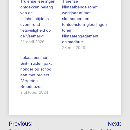
Truiense leerlingen
Truiense
ontdekken belang
klimaatbende rondt
van de
werkjaar af met
fietshelmtijdens
slotmoment en
event rond
tentoonstellingleerlingen
fietsveiligheid op
tonen
de Veemarkt
klimaatengagement
21 april 2026
op stadhuis
28 mei 2026
Lokaal bestuur
Sint-Truiden pakt
honger op school
aan met project
‘Vergeten
Brooddozen’
2 oktober 2024
Bericht
Previous:
Next: