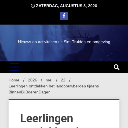
Ga
ZATERDAG, AUGUSTUS 8, 2026
naar
de
inhoud
Nieuws en activiteiten uit Sint-Truiden en omgeving
Home
2026
mei
22
Leerlingen ontdekken het landbouwberoep tijdens
BinnenBijBoerenDagen
Leerlingen