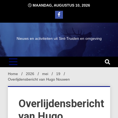
Ga
MAANDAG, AUGUSTUS 10, 2026
naar
de
inhoud
Nieuws en activiteiten uit Sint-Truiden en omgeving
Home
2026
mei
19
Overlijdensbericht van Hugo Nouwen
Overlijdensbericht
van Hugo