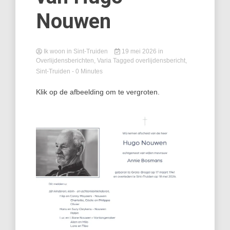
Nouwen
Ik woon in Sint-Truiden
19 mei 2026
in
Overlijdensberichten
,
Varia
Tagged
overlijdensbericht
,
Sint-Truiden
- 0 Minutes
Klik op de afbeelding om te vergroten.