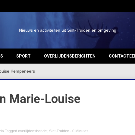
Nieuws en activiteiten uit Sint-Truiden en omgeving
OS
SPORT
OVERLIJDENSBERICHTEN
CONTACTEE
-Louise Kempeneers
an Marie-Louise
ria
Tagged
overlijdensbericht
,
Sint-Truiden
- 0 Minutes