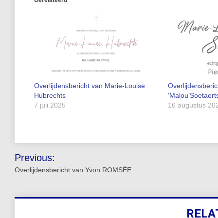
Overlijdensbericht van Marie-Louise
Overlijdensberi
Hubrechts
‘Malou’Soetaert
7 juli 2025
16 augustus 20
Bericht
Previous:
navigatie
Overlijdensbericht van Yvon ROMSÉE
RELA