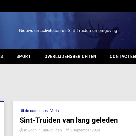
Nieuws en activiteiten uit Sint-Truiden en omgeving
OS
SPORT
OVERLIJDENSBERICHTEN
CONTACTEE
Uit de oude doos
Varia
Sint-Truiden van lang geleden
Ik woon in Sint-Truiden
3 september 2024