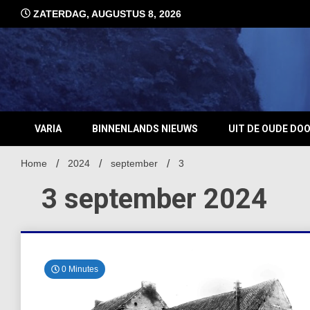
Ga
ZATERDAG, AUGUSTUS 8, 2026
naar
de
inhoud
VARIA
BINNENLANDS NIEUWS
UIT DE OUDE DO
Home
2024
september
3
3 september 2024
0 Minutes