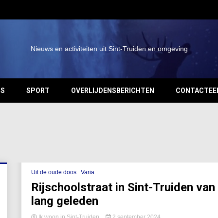
Nieuws en activiteiten uit Sint-Truiden en omgeving
OS
SPORT
OVERLIJDENSBERICHTEN
CONTACTEE
Uit de oude doos
Varia
Rijschoolstraat in Sint-Truiden van
lang geleden
Ik woon in Sint-Truiden
2 september 2024