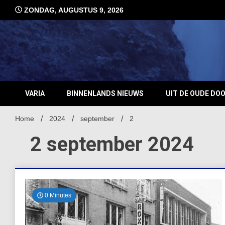
Ga
ZONDAG, AUGUSTUS 9, 2026
naar
de
inhoud
VARIA
BINNENLANDS NIEUWS
UIT DE OUDE DO
Home
2024
september
2
2 september 2024
0 Minutes