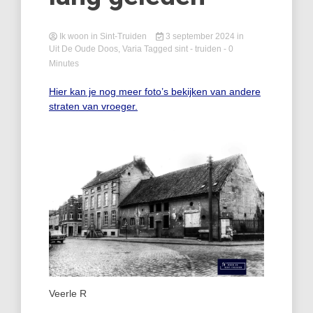
Ik woon in Sint-Truiden
3 september 2024
in
Uit De Oude Doos
,
Varia
Tagged
sint - truiden
- 0
Minutes
Hier kan je nog meer foto’s bekijken van andere
straten van vroeger.
Veerle R