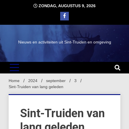
Ga
ZONDAG, AUGUSTUS 9, 2026
naar
de
inhoud
Nieuws en activiteiten uit Sint-Truiden en omgeving
Home
2024
september
3
Sint-Truiden van lang geleden
Sint-Truiden van
lang geleden