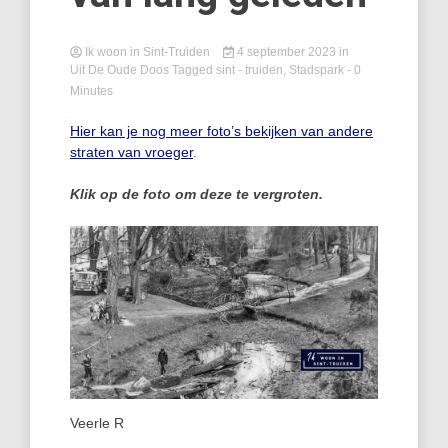
Ik woon in Sint-Truiden
4 september 2023
in
Uit De Oude Doos
Tagged
sint - truiden
,
Stadspark
- 0
Minutes
Hier kan je nog meer foto’s bekijken van andere
straten van vroeger
.
Klik op de foto om deze te vergroten.
Veerle R