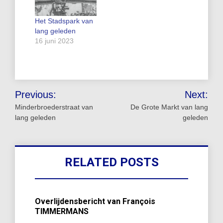
Het Stadspark van
lang geleden
16 juni 2023
Bericht
Previous:
Next:
navigatie
Minderbroederstraat van
De Grote Markt van lang
lang geleden
geleden
RELATED POSTS
Overlijdensbericht van François
TIMMERMANS