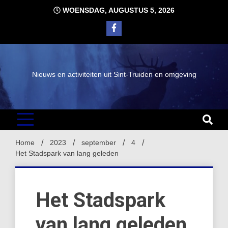
Ga
WOENSDAG, AUGUSTUS 5, 2026
naar
de
inhoud
Nieuws en activiteiten uit Sint-Truiden en omgeving
Home
2023
september
4
Het Stadspark van lang geleden
Het Stadspark
van lang geleden