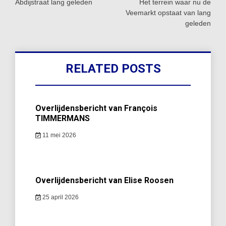
navigatie
Abdijstraat lang geleden
Het terrein waar nu de
Veemarkt opstaat van lang
geleden
RELATED POSTS
Overlijdensbericht van François
TIMMERMANS
11 mei 2026
Overlijdensbericht van Elise Roosen
25 april 2026