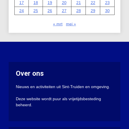
17
18
19
20
21
22
23
24
25
26
27
28
29
30
« mrt
mei »
Over ons
Nieuws en activiteiten uit Sint-Truiden en omgeving.
Deze website wordt puur als vrijetijdsbesteding
beheerd.