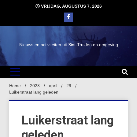
Ga
VRIJDAG, AUGUSTUS 7, 2026
naar
de
inhoud
Nieuws en activiteiten uit Sint-Truiden en omgeving
Home
2023
april
29
Luikerstraat lang geleden
Luikerstraat lang
geleden