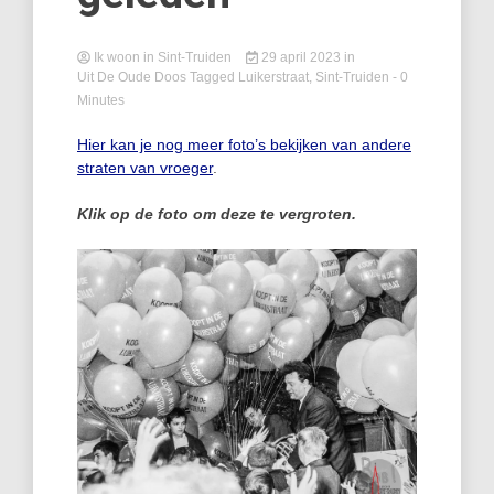
Ik woon in Sint-Truiden
29 april 2023
in
Uit De Oude Doos
Tagged
Luikerstraat
,
Sint-Truiden
- 0
Minutes
Hier kan je nog meer foto’s bekijken van andere
straten van vroeger
.
Klik op de foto om deze te vergroten.