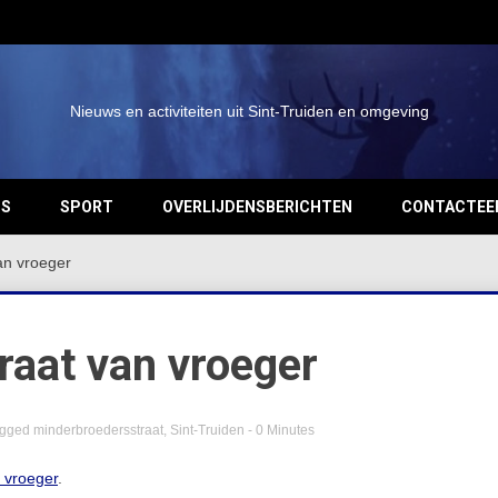
Nieuws en activiteiten uit Sint-Truiden en omgeving
OS
SPORT
OVERLIJDENSBERICHTEN
CONTACTEE
an vroeger
raat van vroeger
agged
minderbroedersstraat
,
Sint-Truiden
- 0 Minutes
n vroeger
.