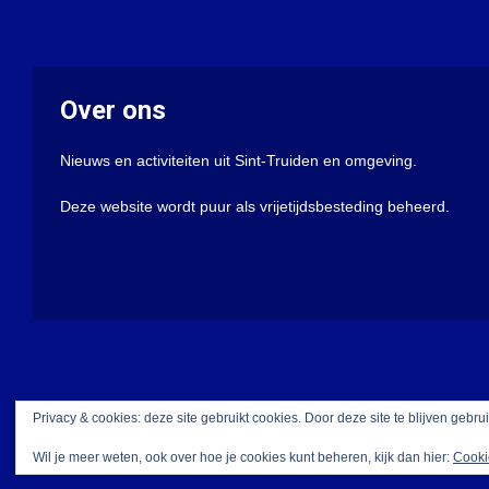
Over ons
Nieuws en activiteiten uit Sint-Truiden en omgeving.
Deze website wordt puur als vrijetijdsbesteding beheerd.
Privacy & cookies: deze site gebruikt cookies. Door deze site te blijven gebru
Wil je meer weten, ook over hoe je cookies kunt beheren, kijk dan hier:
Cooki
Met