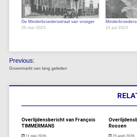
De Minderbroedersstraat van vroeger
Minderbroederss
25 mei 2023
24 juli 2023
Bericht
Previous:
navigatie
Groenmarkt van lang geleden
RELA
Overlijdensbericht van François
Overlijdensb
TIMMERMANS
Roosen
11 mei 2026
25 april 2026