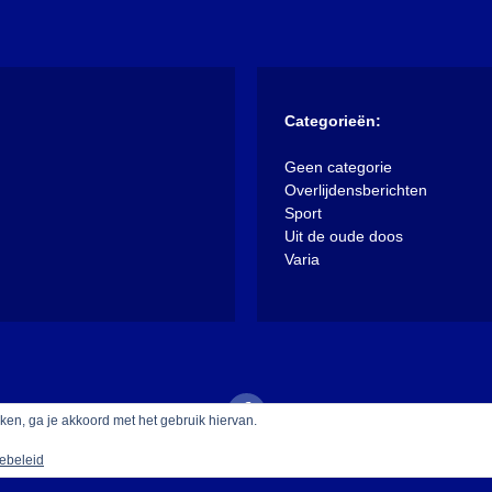
Categorieën:
Geen categorie
Overlijdensberichten
Sport
Uit de oude doos
Varia
iken, ga je akkoord met het gebruik hiervan.
ebeleid
 trots aangedreven door WordPress
|
Thema: XposeNews door
Walke