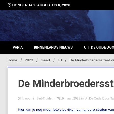
Ga
DONDERDAG, AUGUSTUS 6, 2026
naar
de
inhoud
VARIA
BINNENLANDS NIEUWS
UIT DE OUDE DO
Home
2023
maart
19
De Minderbroedersstraat v
De Minderbroedersst
Ik woon in Sint-Truiden
19 maart 2023
in
Uit De Oude Doos
T
Hier kan je nog meer foto’s bekijken van andere straten va