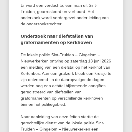
Er werd een verdachte, een man uit Sint-
Truiden, gearresteerd en verhoord. Het
onderzoek wordt verdergezet onder leiding van
de onderzoeksrechter.
𝗢𝗻𝗱𝗲𝗿𝘇𝗼𝗲𝗸 𝗻𝗮𝗮𝗿 𝗱𝗶𝗲𝗳𝘀𝘁𝗮𝗹𝗹𝗲𝗻 𝘃𝗮𝗻
𝗴𝗿𝗮𝗳𝗼𝗿𝗻𝗮𝗺𝗲𝗻𝘁𝗲𝗻 𝗼𝗽 𝗸𝗲𝗿𝗸𝗵𝗼𝘃𝗲𝗻
De lokale politie Sint-Truiden – Gingelom –
Nieuwerkerken ontving op zaterdag 13 juni 2026
een melding van een diefstal op het kerkhof van
Kortenbos. Aan een grafzerk bleek een kruisje te
zijn ontvreemd. In de daaropvolgende dagen
werden nog een achttal bijkomende aangiftes
geregistreerd van diefstallen van
grafornamenten op verschillende kerkhoven
binnen het politiegebied.
Naar aanleiding van deze feiten startte de
gerechtelijke dienst van de lokale politie Sint-
Truiden – Gingelom – Nieuwerkerken een