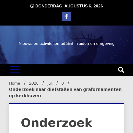
Ga
DONDERDAG, AUGUSTUS 6, 2026
naar
de
inhoud
Nieuws en activiteiten uit Sint-Truiden en omgeving
Home
2026
juli
8
𝗢𝗻𝗱𝗲𝗿𝘇𝗼𝗲𝗸 𝗻𝗮𝗮𝗿 𝗱𝗶𝗲𝗳𝘀𝘁𝗮𝗹𝗹𝗲𝗻 𝘃𝗮𝗻 𝗴𝗿𝗮𝗳𝗼𝗿𝗻𝗮𝗺𝗲𝗻𝘁𝗲𝗻
𝗼𝗽 𝗸𝗲𝗿𝗸𝗵𝗼𝘃𝗲𝗻
𝗢𝗻𝗱𝗲𝗿𝘇𝗼𝗲𝗸