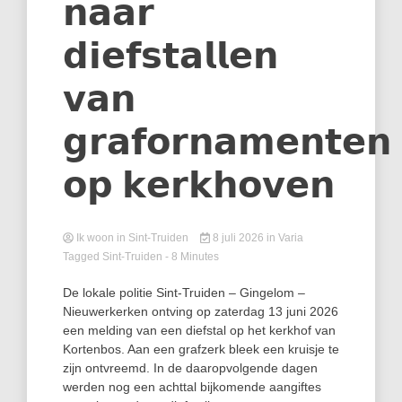
𝗻𝗮𝗮𝗿
𝗱𝗶𝗲𝗳𝘀𝘁𝗮𝗹𝗹𝗲𝗻
𝘃𝗮𝗻
𝗴𝗿𝗮𝗳𝗼𝗿𝗻𝗮𝗺𝗲𝗻𝘁𝗲𝗻
𝗼𝗽 𝗸𝗲𝗿𝗸𝗵𝗼𝘃𝗲𝗻
Ik woon in Sint-Truiden
8 juli 2026
in
Varia
Tagged
Sint-Truiden
- 8 Minutes
De lokale politie Sint-Truiden – Gingelom –
Nieuwerkerken ontving op zaterdag 13 juni 2026
een melding van een diefstal op het kerkhof van
Kortenbos. Aan een grafzerk bleek een kruisje te
zijn ontvreemd. In de daaropvolgende dagen
werden nog een achttal bijkomende aangiftes