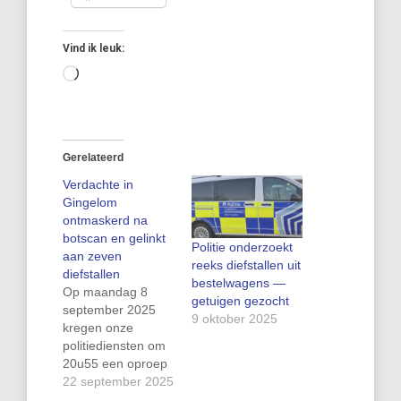
Vind ik leuk:
Aan
het
laden...
Gerelateerd
Verdachte in
Gingelom
ontmaskerd na
botscan en gelinkt
Politie onderzoekt
aan zeven
reeks diefstallen uit
diefstallen
bestelwagens —
Op maandag 8
getuigen gezocht
september 2025
9 oktober 2025
kregen onze
politiediensten om
20u55 een oproep
van een verdachte
22 september 2025
situatie in