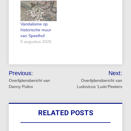
Gingelom. De
interventieploegen
- op aanwijzen van
alerte bewoners -
Vandalisme op
controleerden de
historische muur
omgeving en
van Speelhof
konden vrij snel
5 augustus 2026
een verdachte
arresteren. Na de
arrestatie kwamen
er nog
Bericht
verschillende
Previous:
Next:
oproepen binnen
navigatie
Overlijdensbericht van
Overlijdensbericht van
van diefstallen. Uit
Danny Pulinx
Ludovicus ‘Ludo’Peeters
verder…
RELATED POSTS