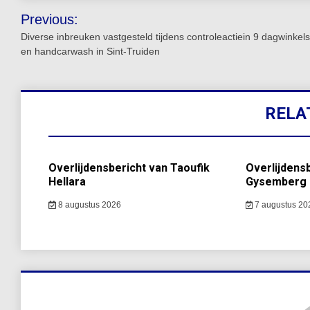
Bericht
Previous:
navigatie
Diverse inbreuken vastgesteld tijdens controleactiein 9 dagwinkels
en handcarwash in Sint-Truiden
RELA
Overlijdensbericht van Taoufik
Overlijdens
Hellara
Gysemberg
8 augustus 2026
7 augustus 20