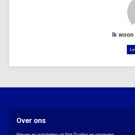
Ik woon 
Le
Over ons
Nieuws en activiteiten uit Sint-Truiden en omgeving.