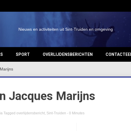
Nieuws en activiteiten uit Sint-Truiden en omgeving
OS
SPORT
OVERLIJDENSBERICHTEN
CONTACTEE
Marijns
an Jacques Marijns
ia
Tagged
overlijdensbericht
,
Sint-Truiden
- 0 Minutes