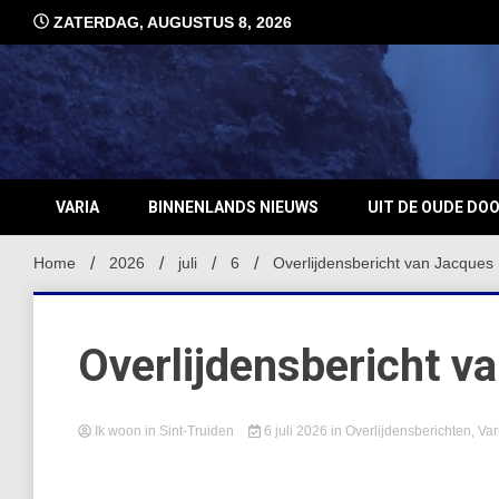
Ga
ZATERDAG, AUGUSTUS 8, 2026
naar
de
inhoud
VARIA
BINNENLANDS NIEUWS
UIT DE OUDE DO
Home
2026
juli
6
Overlijdensbericht van Jacques 
Overlijdensbericht v
Ik woon in Sint-Truiden
6 juli 2026
in
Overlijdensberichten
,
Var