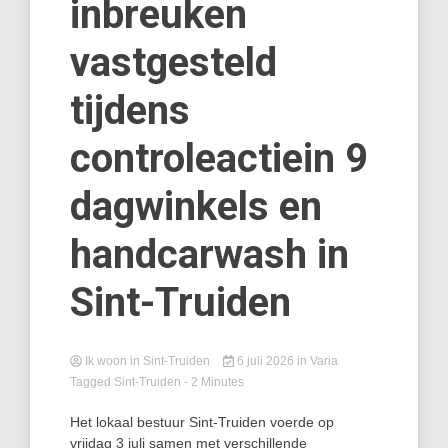
inbreuken
vastgesteld
tijdens
controleactiein 9
dagwinkels en
handcarwash in
Sint-Truiden
Ik woon in Sint-Truiden
6 juli 2026
in
Varia
Tagged
Sint-Truiden
- 2 Minutes
Het lokaal bestuur Sint-Truiden voerde op
vrijdag 3 juli samen met verschillende