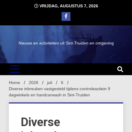
Ga
VRIJDAG, AUGUSTUS 7, 2026
naar
de
inhoud
Nieuws en activiteiten uit Sint-Truiden en omgeving
Home
2026
juli
6
Diverse inbreuken vastgesteld tijdens controleactiein 9
dagwinkels en handcarwash in Sint-Truiden
Diverse