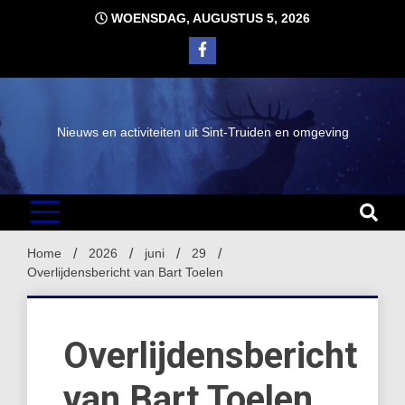
Ga
WOENSDAG, AUGUSTUS 5, 2026
naar
de
inhoud
Nieuws en activiteiten uit Sint-Truiden en omgeving
Home
2026
juni
29
Overlijdensbericht van Bart Toelen
Overlijdensbericht
van Bart Toelen