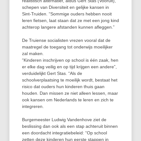
realistisch alternatief, aldus Gert Stas (Vooruit),
schepen van Diversiteit en gelijke kansen in
Sint-Truiden. “Sommige ouders hebben nooit
leren fietsen, laat staan dat ze met een jong kind
achterop langere afstanden kunnen afleggen.”
De Truiense socialisten vrezen vooral dat de
maatregel de toegang tot onderwijs moeilijker
zal maken.
“Kinderen inschrijven op school is één zaak, hen
er elke dag veilig en op tijd krijgen een andere”,
verduidelijkt Gert Stas. “Als de
schoolverplaatsing te moeilijk wordt, bestaat het
risico dat ouders hun kinderen thuis gaan
houden. Dan missen ze niet alleen lessen, maar
ook kansen om Nederlands te leren en zich te
integreren.
Burgemeester Ludwig Vandenhove ziet de
beslissing dan ook als een stap achteruit binnen
een doordacht integratiebeleid: “Op school
zetten deze kinderen hun eerste stappen in