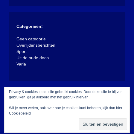
Categorieën:
Geen categorie
Overlijdensberichten
Sport
Uit de oude doos
Varia
Privacy & cookies: deze site gebruikt cookies. Door deze site te blijven
gebruiken, ga je akkoord met het gebruik hiervan.
Wil je meer weten, ook over hoe je cookies kunt beheren, kijk dan hier:
Cookiebeleid
Met trots aangedreven door WordPress
|
Thema:
XposeNews door
WalkerWP
.