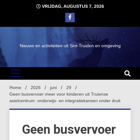
Ga
VRIJDAG, AUGUSTUS 7, 2026
naar
de
inhoud
Nieuws en activiteiten uit Sint-Truiden en omgeving
Home
2026
juni
29
Geen busvervoer meer voor kinderen uit Truiense
asielcentrum: onderwijs- en integratiekansen onder druk
Geen busvervoer