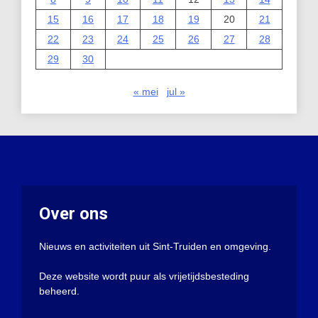
15
16
17
18
19
20
21
22
23
24
25
26
27
28
29
30
« mei
jul »
Over ons
Nieuws en activiteiten uit Sint-Truiden en omgeving.
Deze website wordt puur als vrijetijdsbesteding
beheerd.