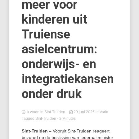
meer voor
kinderen uit
Truiense
asielcentrum:
onderwijs- en
integratiekansen
onder druk
Ik woon in Sint-Truiden
29 juni 2026
in
Varia
Tagged
Sint-Truiden
- 2 Minutes
Sint-Truiden –
Vooruit Sint-Truiden reageert
bezorgd op de beslissing van federaal minister