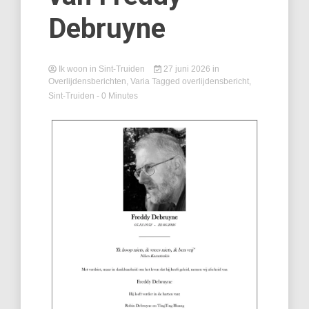
Debruyne
Ik woon in Sint-Truiden
27 juni 2026
in
Overlijdensberichten
,
Varia
Tagged
overlijdensbericht
,
Sint-Truiden
- 0 Minutes