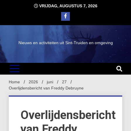
Ga
VRIJDAG, AUGUSTUS 7, 2026
naar
de
inhoud
Nieuws en activiteiten uit Sint-Truiden en omgeving
Home
2026
juni
27
Overlijdensbericht van Freddy Debruyne
Overlijdensbericht
van Freddy