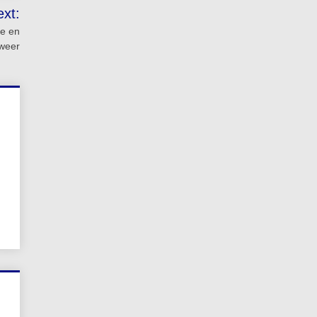
ext:
te en
weer