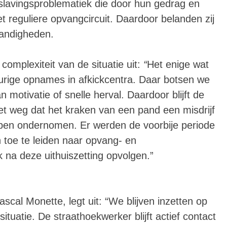
slavingsproblematiek die door hun gedrag en
et reguliere opvangcircuit. Daardoor belanden zij
tandigheden.
mplexiteit van de situatie uit:
“
Het enige wat
urige opnames in afkickcentra. Daar botsen we
 motivatie of snelle herval. Daardoor blijft de
iet weg dat het kraken van een pand een misdrijf
ppen ondernomen. Er werden de voorbije periode
toe te leiden naar opvang- en
k na deze uithuiszetting opvolgen.”
scal Monette, legt uit: “We blijven inzetten op
tuatie. De straathoekwerker blijft actief contact