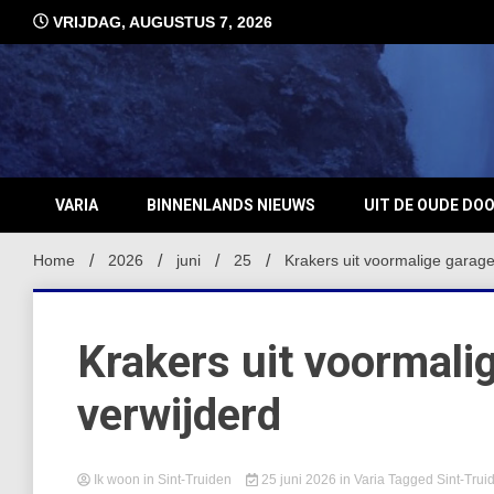
Ga
VRIJDAG, AUGUSTUS 7, 2026
naar
de
inhoud
VARIA
BINNENLANDS NIEUWS
UIT DE OUDE DO
Home
2026
juni
25
Krakers uit voormalige garag
Krakers uit voormali
verwijderd
Ik woon in Sint-Truiden
25 juni 2026
in
Varia
Tagged
Sint-Trui