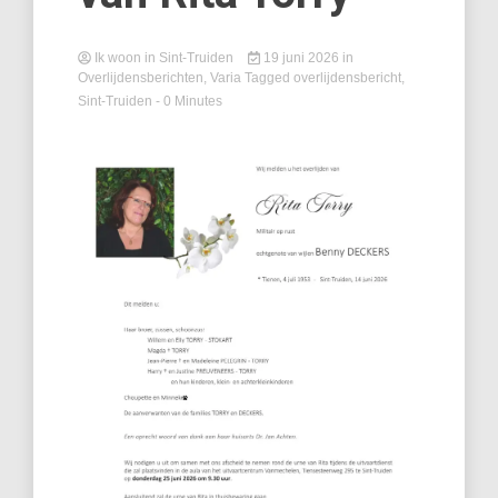
Ik woon in Sint-Truiden
19 juni 2026
in
Overlijdensberichten
,
Varia
Tagged
overlijdensbericht
,
Sint-Truiden
- 0 Minutes