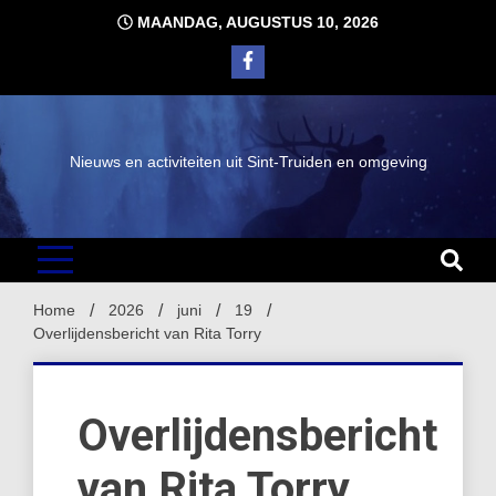
Ga
MAANDAG, AUGUSTUS 10, 2026
naar
de
inhoud
Nieuws en activiteiten uit Sint-Truiden en omgeving
Home
2026
juni
19
Overlijdensbericht van Rita Torry
Overlijdensbericht
van Rita Torry