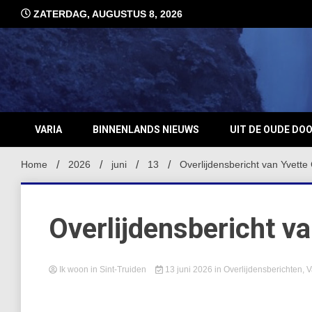
Ga
ZATERDAG, AUGUSTUS 8, 2026
naar
de
inhoud
VARIA
BINNENLANDS NIEUWS
UIT DE OUDE DO
Home
2026
juni
13
Overlijdensbericht van Yvett
Overlijdensbericht 
Ik woon in Sint-Truiden
13 juni 2026
in
Overlijdensberichten
,
V