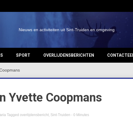
Nieuws en activiteiten uit Sint-Truiden en omgeving
OS
SPORT
OVERLIJDENSBERICHTEN
CONTACTEE
e Coopmans
van Yvette Coopmans
aria
Tagged
overlijdensbericht
,
Sint-Truiden
- 0 Minutes