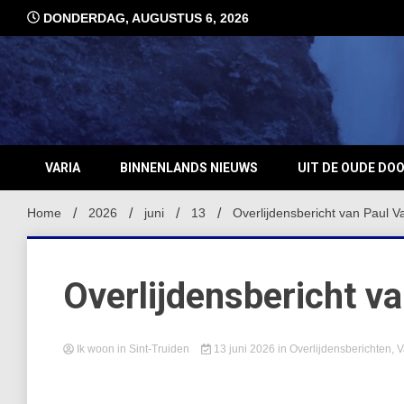
Ga
DONDERDAG, AUGUSTUS 6, 2026
naar
de
inhoud
VARIA
BINNENLANDS NIEUWS
UIT DE OUDE DO
Home
2026
juni
13
Overlijdensbericht van Paul 
Overlijdensbericht v
Ik woon in Sint-Truiden
13 juni 2026
in
Overlijdensberichten
,
V