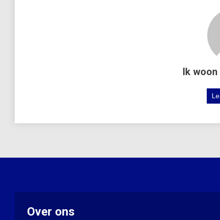
Ik woon 
Le
Over ons