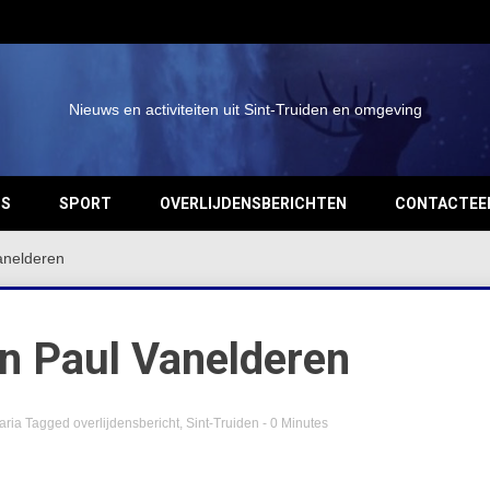
Nieuws en activiteiten uit Sint-Truiden en omgeving
OS
SPORT
OVERLIJDENSBERICHTEN
CONTACTEE
Vanelderen
an Paul Vanelderen
aria
Tagged
overlijdensbericht
,
Sint-Truiden
- 0 Minutes